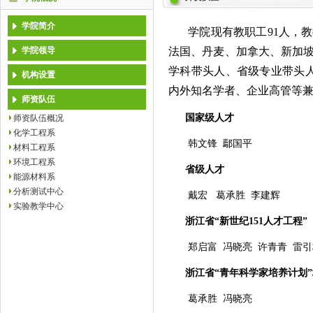
学院简介
学院现有教职工91人，教
学院领导
法国、丹麦、加拿大、新加坡
学科带头人、省级专业带头人
机构设置
内外知名学者、企业高管等兼职
师资队伍
国家级
人才
师资队伍概况
化学工程系
韩文锋 鄢国平
材料工程系
环境工程系
省级人才
能源材料系
分析测试中心
戴宏 葛承胜 李建辉
实验教学中心
浙江省“新世纪
151
人才工程”
郑启富
冯晓亮 许青青 雷引
浙江省“青年科学家培养计划
葛承胜 冯晓亮